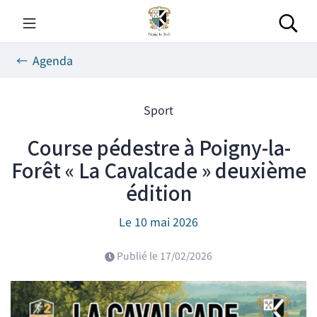
Gestion des traceurs
Aller
au
Rec
contenu
Agenda
Sport
Course pédestre à Poigny-la-
Forêt « La Cavalcade » deuxième
édition
Le
10
mai
2026
Publié le
17/02/2026