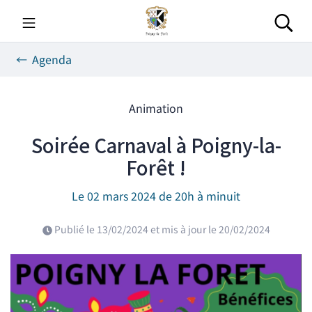
Gestion des traceurs
Aller
au
Rec
contenu
Agenda
Animation
Soirée Carnaval à Poigny-la-
Forêt !
Le
02
mars
2024
de 20h à minuit
Publié le
13/02/2024
et mis à jour le
20/02/2024