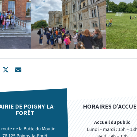
AIRIE DE POIGNY-LA-
HORAIRES D’ACCUE
FORÊT
Accueil du public
, route de la Butte du Moulin
Lundi – mardi : 15h – 18
78 125 Poigny-la-Forêt
Jeudi : 9h – 12h