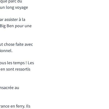
fique parc du
s un long voyage
r assister à la
 Big Ben pour une
fut chose faite avec
ionnel.
tous les temps ! Les
en sont ressortis
onsacrée au
ance en ferry. Ils