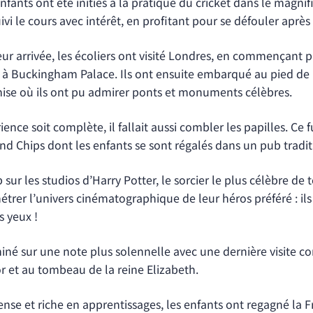
 enfants ont été initiés à la pratique du cricket dans le magni
ivi le cours avec intérêt, en profitant pour se défouler aprè
r arrivée, les écoliers ont visité Londres, en commençant pa
 à Buckingham Palace. Ils ont ensuite embarqué au pied de
amise où ils ont pu admirer ponts et monuments célèbres.
ience soit complète, il fallait aussi combler les papilles. Ce 
and Chips dont les enfants se sont régalés dans un pub tradit
p sur les studios d’Harry Potter, le sorcier le plus célèbre de 
trer l’univers cinématographique de leur héros préféré : ils 
s yeux !
rminé sur une note plus solennelle avec une dernière visite c
 et au tombeau de la reine Elizabeth.
ense et riche en apprentissages, les enfants ont regagné la Fr