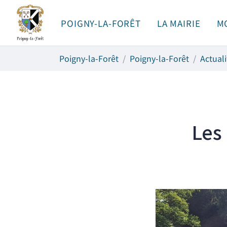
Gestion des traceurs
Aller
au
POIGNY-LA-FORÊT
LA MAIRIE
M
contenu
Poigny-la-Forêt
Poigny-la-Forêt
Actuali
Les 