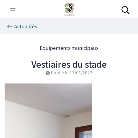
Gestion des traceurs
Aller
au
Rec
contenu
Actualités
Equipements municipaux
Vestiaires du stade
Publié le
17/01/2023