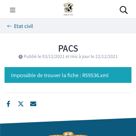
Gestion des traceurs
Aller
au
Rec
contenu
Etat civil
PACS
Publié le
03/12/2021
et mis à jour le
22/12/2021
Impossible de trouver la fiche : R59536.xml