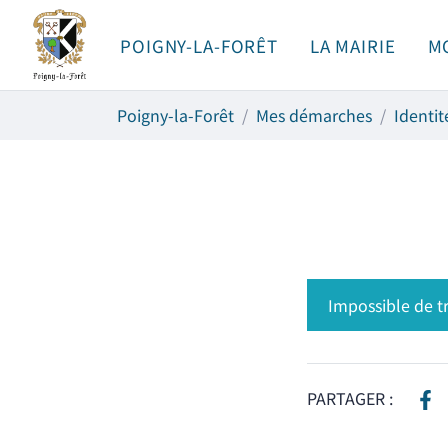
Gestion des traceurs
Aller
au
POIGNY-LA-FORÊT
LA MAIRIE
M
contenu
Poigny-la-Forêt
Mes démarches
Identit
Impossible de tr
PARTAGER :