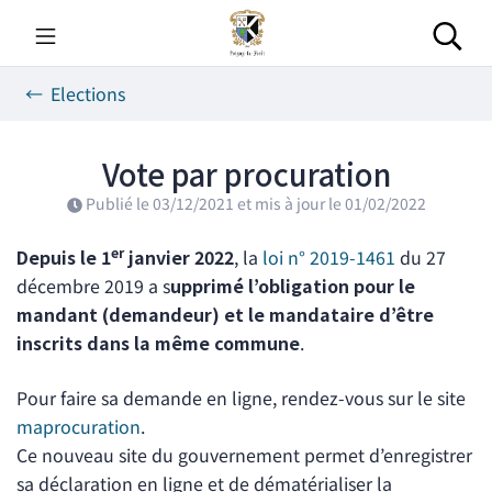
Gestion des traceurs
Aller
au
Rec
contenu
Elections
Vote par procuration
Publié le
03/12/2021
et mis à jour le
01/02/2022
er
Depuis le 1
janvier 2022
, la
loi n° 2019-1461
du 27
décembre 2019 a s
upprimé l’obligation pour le
mandant (demandeur) et le mandataire d’être
inscrits dans la même commune
.
Pour faire sa demande en ligne, rendez-vous sur le site
maprocuration
.
Ce nouveau site du gouvernement permet d’enregistrer
sa déclaration en ligne et de dématérialiser la